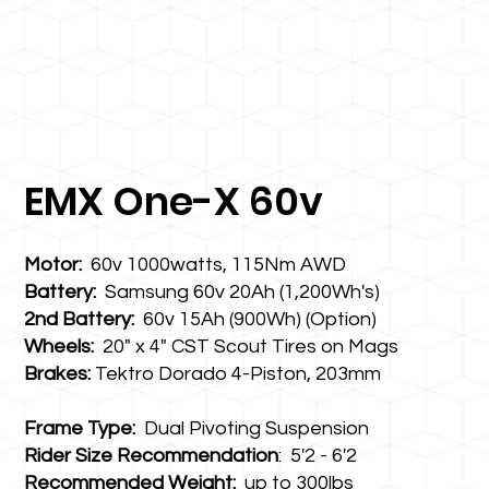
EMX One-X 60v
Motor:
60v 1000watts, 115Nm AWD
Battery:
Samsung 60v 20Ah (1,200Wh's)
2nd Battery:
60v 15Ah (900Wh) (Option)
Wheels:
20" x 4" CST Scout Tires on Mags
Brakes:
Tektro Dorado 4-Piston, 203mm
Frame Type:
Dual Pivoting Suspension
Rider Size Recommendation
: 5'2 - 6'2
Recommended Weight:
up to 300lbs