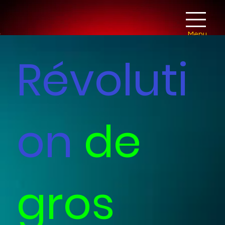
Menu
Révoluti
on
de
gros