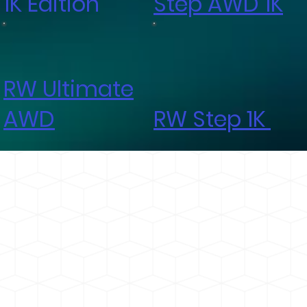
1K Edition
Step AWD 1K
RW Ultimate
AWD
RW Step 1K