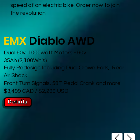
speed of an electric bike. Order now to join
the revolution!
EMX
Diablo AWD
Dual 60v, 1000watt Motors - 60v
35Ah (2,100Wh's)
Fully Redesign Including Dual Crown Fork, Rear
Air Shock
Front Turn Signals, 58T Pedal Crank and more!
$3,499 CAD / $2,299 USD
Details