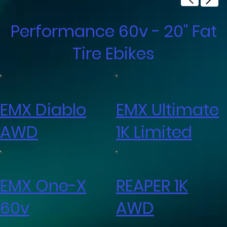
Performance 60v - 20" Fat
Tire Ebikes
EMX Diablo
EMX Ultimate
AWD
1K Limited
EMX One-X
REAPER 1K
60v
AWD