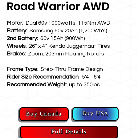
Road Warrior AWD
Motor:
Dual 60v 1000watts, 115Nm AWD
Battery:
Samsung 60v 20Ah (1,200Wh's)
2nd Battery:
60v 15Ah (900Wh)
Wheels:
26" x 4" Kenda Juggernaut Tires
Brakes:
Zoom, 203mm Floating Rotors
Frame Type:
Step-Thru Frame Design
Rider Size Recommendation
: 5'4 - 6'4
Recommended Weight:
up to 350lbs
Buy USA
Buy Canada
Full Details