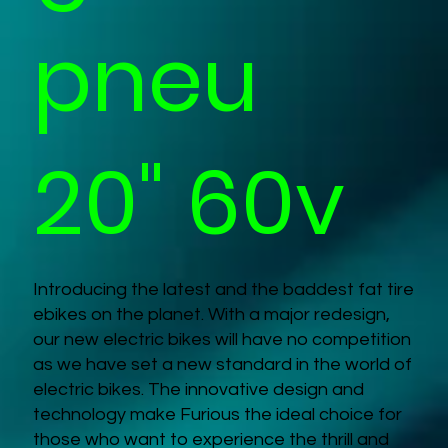
pneu
20" 60v
Introducing the latest and the baddest fat tire
ebikes on the planet. With a major redesign,
our new electric bikes will have no competition
as we have set a new standard in the world of
electric bikes. The innovative design and
technology make Furious the ideal choice for
those who want to experience the thrill and