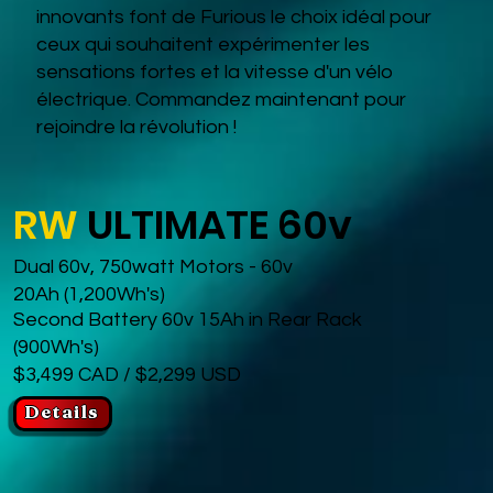
innovants font de Furious le choix idéal pour
ceux qui souhaitent expérimenter les
sensations fortes et la vitesse d'un vélo
électrique. Commandez maintenant pour
rejoindre la révolution !
RW
ULTIMATE 60v
Dual 60v, 750watt Motors - 60v
20Ah (1,200Wh's)
Second Battery 60v 15Ah in Rear Rack
(900Wh's)
$3,499 CAD / $2,299 USD
Details