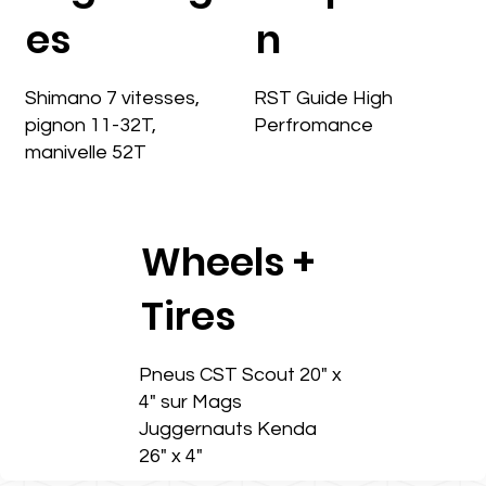
es
n
Shimano 7 vitesses,
RST Guide High
pignon 11-32T,
Perfromance
manivelle 52T
Wheels +
Tires
Pneus CST Scout 20" x
4" sur Mags
Juggernauts Kenda
26" x 4"