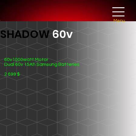
Menu
SHADOW
60v
60v1000watt Motor
Dual 60v 15Ah Samsung Batteries
2 699 $