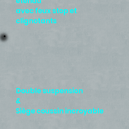
étendu
avec feux stop et
clignotants
Double suspension
&
Siège coussin incroyable