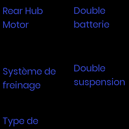
Double
Rear Hub
batterie
Motor
Samsung 60 Volt,
Moteurs surrénalisés
15Ah 5000cells
modifiés
Total ~1,800 watt
60 volts, 1 000 watts, 100
hours
Nm
Double
Système de
suspension
freinage
Mozo Adj. Fourche
Zoom Hydraulic Brakes
hydraulique
Vented 180mm Rotors
Amortissement de la
compression avec
verrouillage
Type de
Suspension
pneumatique arrière