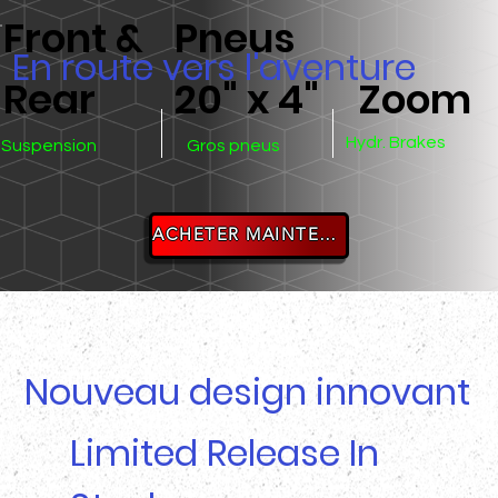
Front &
Pneus
En route vers l'aventure
Rear
20" x 4"
Zoom
Hydr. Brakes
Suspension
Gros pneus
ACHETER MAINTENANT
Nouveau design innovant
Limited Release In