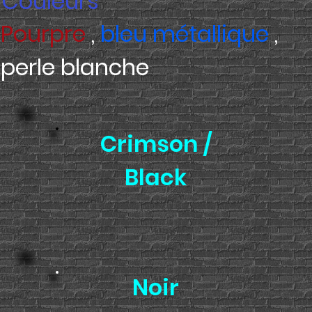
Couleurs
Pourpre
,
bleu métallique
,
perle blanche
Crimson /
Black
Noir