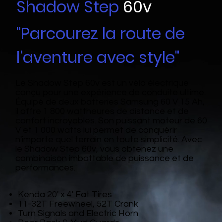
Shadow Step
60v
"Parcourez la route de
l'aventure avec style"
Le Shadow Step 60v est un vélo électrique
conçu pour une expérience de conduite ultime.
Équipé de deux batteries Samsung 60 V 15 Ah,
il offre 1 800 wattheures de distance et de
confort incroyables. Son puissant moteur de 60
V et 1 000 watts lui permet de conquérir
n'importe quel terrain en toute simplicité. Avec
le Shadow Step 60v, vous obtenez une
combinaison imbattable de puissance et de
performances.
Kenda 20' x 4' Fat Tires
11-32T Freewheel, 52T Crank
Turn Signals and Electric Horn