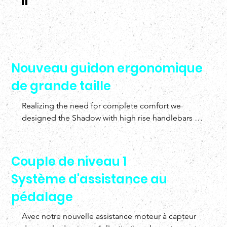
"
Nouveau guidon ergonomique
de grande taille
Realizing the need for complete comfort we 
designed the Shadow with high rise handlebars 
that you can position at any angle and also wide 
enough to feel comfortable and add extra 
accessories easily.
Couple de niveau 1
Système d'assistance au
pédalage
Avec notre nouvelle assistance moteur à capteur 