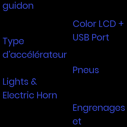
guidon
rouge double
complète
Style BMX de grande
Color LCD +
hauteur
USB Port
Type
Color LCD
d'accélérateur
KT8c Display
Pneus
Right Side Twist Throttle
Lights &
Kenda Krusade 20" x
4" Tires
Electric Horn
Puncture Resistant
Engrenages
Bigger LCD Front Light
Rear Brake Lights
et
Active Turn Signals